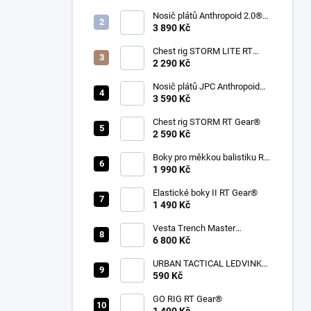
Nosič plátů Anthropoid 2.0®
Set bez boků a ramen.spon RT
3 890 Kč
Gear®
Chest rig STORM LITE RT
Gear®
2 290 Kč
Nosič plátů JPC Anthropoid
Set bez boků RT Gear®
3 590 Kč
Chest rig STORM RT Gear®
2 590 Kč
Boky pro měkkou balistiku RT
Gear®
1 990 Kč
Elastické boky II RT Gear®
1 490 Kč
Vesta Trench Master
univ.velikost XL RT Gear®
6 800 Kč
URBAN TACTICAL LEDVINKA
RT Gear®
590 Kč
GO RIG RT Gear®