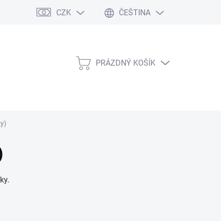
CZK
ČEŠTINA
PRÁZDNÝ KOŠÍK
NÁKUPNÍ
KOŠÍK
ky)
)
ky.