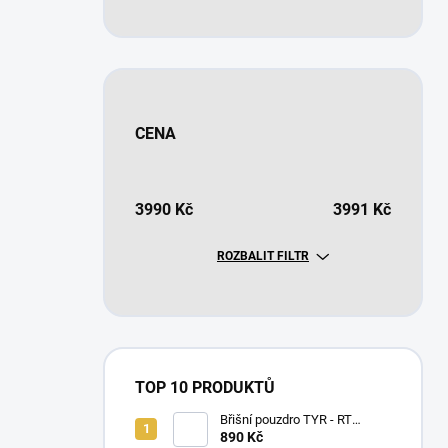
CENA
3990
Kč
3991
Kč
ROZBALIT FILTR
TOP 10 PRODUKTŮ
Břišní pouzdro TYR - RT
Gear®
890 Kč