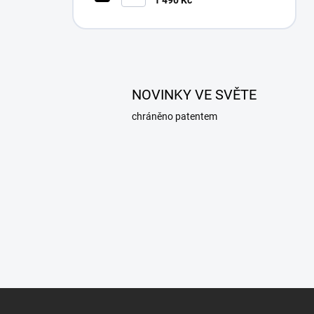
1 490 Kč
NOVINKY VE SVĚTE
chráněno patentem
Z
á