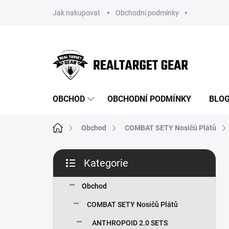
Přejít
Jak nakupovat
Obchodní podmínky
na
obsah
OBCHOD
OBCHODNÍ PODMÍNKY
BLO
Domů
Obchod
COMBAT SETY Nosičů Plátů
P
Kategorie
o
Přeskočit
s
kategorie
t
Obchod
r
COMBAT SETY Nosičů Plátů
a
n
ANTHROPOID 2.0 SETS