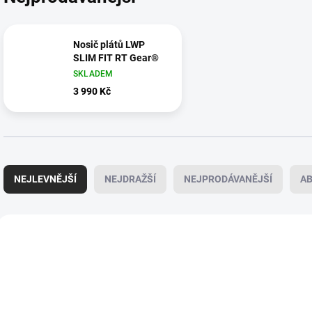
Nosič plátů LWP
SLIM FIT RT Gear®
SKLADEM
3 990 Kč
Ř
a
NEJLEVNĚJŠÍ
NEJDRAŽŠÍ
NEJPRODÁVANĚJŠÍ
A
z
e
n
V
í
ý
NOVINKA
176/XL/MUL
p
p
TIP
r
i
o
s
d
p
u