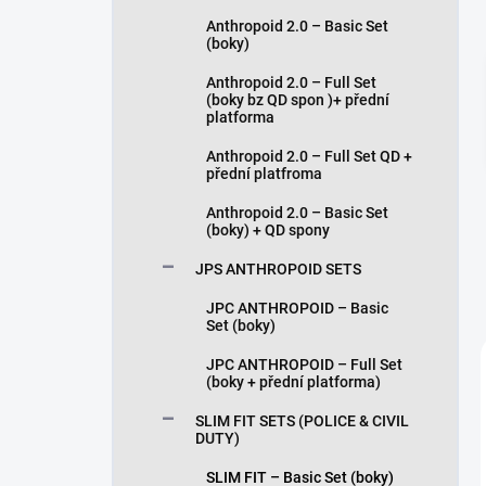
n
Anthropoid 2.0 – Basic Set
í
(boky)
p
a
Anthropoid 2.0 – Full Set
n
(boky bz QD spon )+ přední
platforma
e
l
Anthropoid 2.0 – Full Set QD +
přední platfroma
Anthropoid 2.0 – Basic Set
(boky) + QD spony
JPS ANTHROPOID SETS
JPC ANTHROPOID – Basic
Set (boky)
JPC ANTHROPOID – Full Set
(boky + přední platforma)
SLIM FIT SETS (POLICE & CIVIL
DUTY)
SLIM FIT – Basic Set (boky)