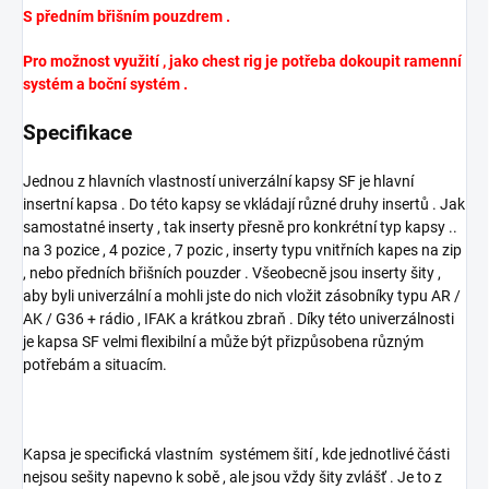
S předním břišním pouzdrem .
Pro možnost využití , jako chest rig je potřeba dokoupit ramenní
systém a boční systém .
Specifikace
Jednou z hlavních vlastností univerzální kapsy SF je hlavní
insertní kapsa . Do této kapsy se vkládají různé druhy insertů . Jak
samostatné inserty , tak inserty přesně pro konkrétní typ kapsy ..
na 3 pozice , 4 pozice , 7 pozic , inserty typu vnitřních kapes na zip
, nebo předních břišních pouzder . Všeobecně jsou inserty šity ,
aby byli univerzální a mohli jste do nich vložit zásobníky typu AR /
AK / G36 + rádio , IFAK a krátkou zbraň . Díky této univerzálnosti
je kapsa SF velmi flexibilní a může být přizpůsobena různým
potřebám a situacím.
Kapsa je specifická vlastním systémem šití , kde jednotlivé části
nejsou sešity napevno k sobě , ale jsou vždy šity zvlášť . Je to z