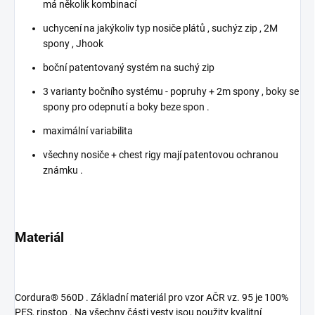
má několik kombinací
uchycení na jakýkoliv typ nosiče plátů , suchýz zip , 2M
spony , Jhook
boční patentovaný systém na suchý zip
3 varianty bočního systému - popruhy + 2m spony , boky se
spony pro odepnutí a boky beze spon .
maximální variabilita
všechny nosiče + chest rigy mají patentovou ochranou
známku .
Materiál
Cordura® 560D .
Základní materiál pro vzor AČR vz. 95 je
100%
PES, ripstop
. Na všechny části vesty jsou použity kvalitní