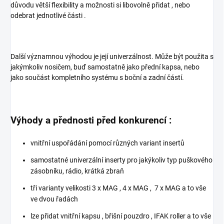
důvodu větší flexibility a možnosti si libovolně přidat , nebo
odebrat jednotlivé části .
Další významnou výhodou je její univerzálnost. Může být použita s
jakýmkoliv nosičem, buď samostatně jako přední kapsa, nebo
jako součást kompletního systému s boční a zadní částí.
Výhody a přednosti před konkurencí :
vnitřní uspořádání pomocí různých variant insertů
samostatné univerzální inserty pro jakýkoliv typ puškového
zásobníku, rádio, krátká zbraň
tři varianty velikosti 3 x MAG , 4 x MAG , 7 x MAG a to vše
ve dvou řadách
lze přidat vnitřní kapsu , břišní pouzdro , IFAK roller a to vše