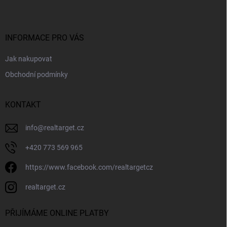
p
a
t
í
INFORMACE PRO VÁS
Jak nakupovat
Obchodní podmínky
KONTAKT
info
@
realtarget.cz
+420 773 569 965
https://www.facebook.com/realtargetcz
realtarget.cz
PŘIJÍMÁME ONLINE PLATBY