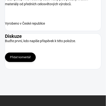
materiály od předních celosvětových výrobců.
Vyrobeno v České republice
Diskuze
Buďte první, kdo napíše příspěvek k této položce.
Přidat komentář
Z
á