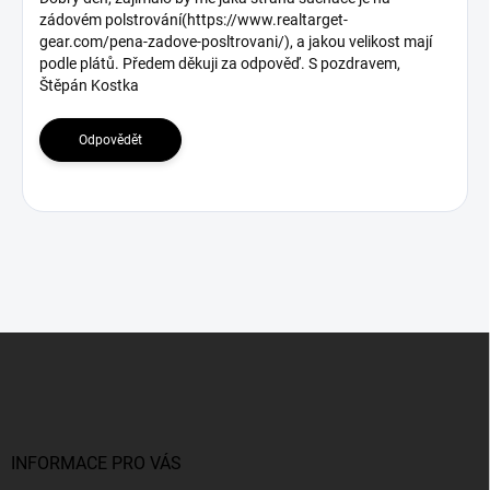
zádovém polstrování(https://www.realtarget-
d
gear.com/pena-zadove-posltrovani/), a jakou velikost mají
i
podle plátů. Předem děkuji za odpověď. S pozdravem,
s
Štěpán Kostka
k
u
Odpovědět
z
í
Z
á
p
a
t
í
INFORMACE PRO VÁS