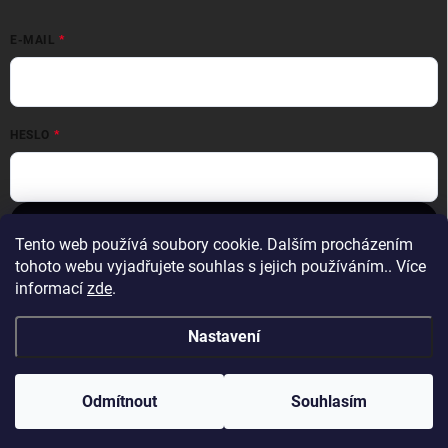
E-MAIL
HESLO
Přihlásit se
Tento web používá soubory cookie. Dalším procházením
Nová registrace
Zapomenuté heslo
tohoto webu vyjadřujete souhlas s jejich používáním.. Více
informací
zde
.
Nastavení
Copyright 2026
Realtarget Gear
. Všechna práva vyhrazena.
Upravit
nastavení cookies
Odmítnout
Souhlasím
Vytvořil Shoptet