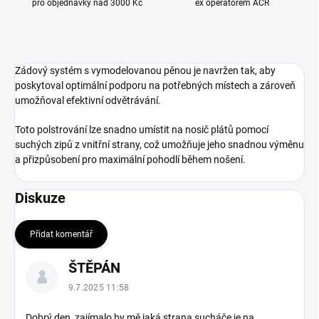
pro objednávky nad 3000 Kč
ex operátorem AČR
Zádový systém s vymodelovanou pěnou je navržen tak, aby
poskytoval optimální podporu na potřebných místech a zároveň
umožňoval efektivní odvětrávání.
Toto polstrování lze snadno umístit na nosič plátů pomocí
suchých zipů z vnitřní strany, což umožňuje jeho snadnou výměnu
a přizpůsobení pro maximální pohodlí během nošení.
Diskuze
Přidat komentář
V
ŠTĚPÁN
ý
p
9.7.2025 11:58
i
s
Dobrý den, zajímalo by mě jaká strana sucháče je na