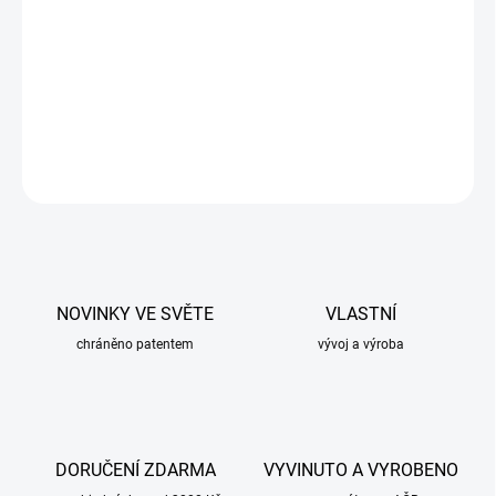
−
+
Přidat do košíku
Pěnové polstrování pro zádový systém .
DETAILNÍ INFORMACE
ZEPTAT SE
NOVINKY VE SVĚTE
VLASTNÍ
chráněno patentem
vývoj a výroba
DORUČENÍ ZDARMA
VYVINUTO A VYROBENO