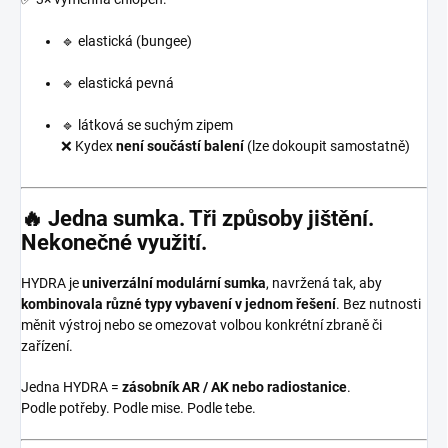
🔹 elastická (bungee)
🔹 elastická pevná
🔹 látková se suchým zipem
❌ Kydex
není součástí balení
(lze dokoupit samostatně)
🔥
Jedna sumka. Tři způsoby jištění.
Nekonečné využití.
HYDRA je
univerzální modulární sumka
, navržená tak, aby
kombinovala různé typy vybavení v jednom řešení
. Bez nutnosti
měnit výstroj nebo se omezovat volbou konkrétní zbraně či
zařízení.
Jedna HYDRA =
zásobník AR / AK nebo radiostanice
.
Podle potřeby. Podle mise. Podle tebe.