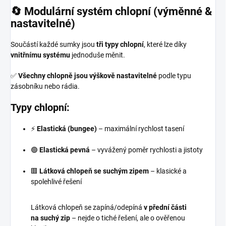
🔄
Modulární systém chlopní (výměnné &
nastavitelné)
Součástí každé sumky jsou
tři typy chlopní
, které lze díky
vnitřnímu systému
jednoduše měnit.
✅
Všechny chlopně jsou výškově nastavitelné
podle typu
zásobníku nebo rádia.
Typy chlopní:
⚡
Elastická (bungee)
– maximální rychlost tasení
🟢
Elastická pevná
– vyvážený poměr rychlosti a jistoty
🟥
Látková chlopeň se suchým zipem
– klasické a
spolehlivé řešení
Látková chlopeň se zapíná/odepíná
v přední části
na suchý zip
– nejde o tiché řešení, ale o ověřenou