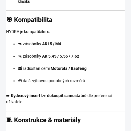
klasiku.
🎯
Kompatibilita
HYDRA je kompatibilní s:
🔫 zásobníky
AR15 / M4
🔫 zásobníky
AK 5.45 / 5.56 / 7.62
📻 radiostanicemi
Motorola / Baofeng
🧰 další výbavou podobných rozměrů
➡️
Kydexový insert
lze
dokoupit samostatně
dle preferencí
uživatele.
🧵
Konstrukce & materiály