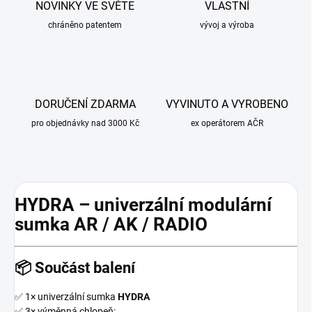
NOVINKY VE SVĚTE
VLASTNÍ
chráněno patentem
vývoj a výroba
DORUČENÍ ZDARMA
VYVINUTO A VYROBENO
pro objednávky nad 3000 Kč
ex operátorem AČR
HYDRA – univerzální modulární
sumka AR / AK / RADIO
📦
Součást balení
✅ 1× univerzální sumka
HYDRA
✅ 3× výměnná chlopeň: