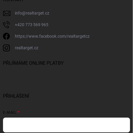
info
@
realtarget.cz
+420 773 569 965
https://www.facebook.com/realtargetcz
realtarget.cz
PŘIJÍMÁME ONLINE PLATBY
PŘIHLÁŠENÍ
E-MAIL